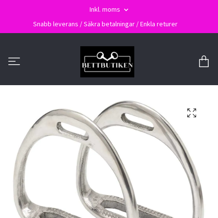
Inkl. moms
Snabb leverans / Säkra betalningar / Enkla returer