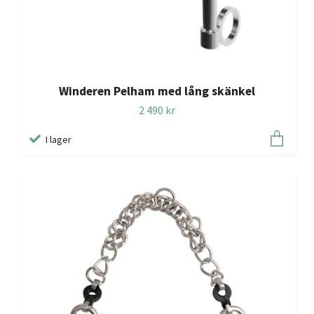
Winderen Pelham med lång skänkel
2 490 kr
I lager