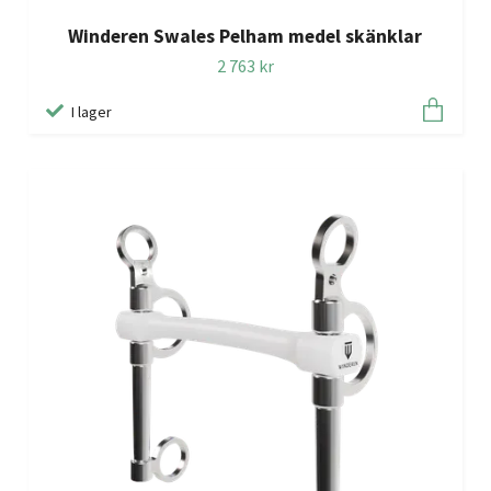
Winderen Swales Pelham medel skänklar
2 763 kr
I lager