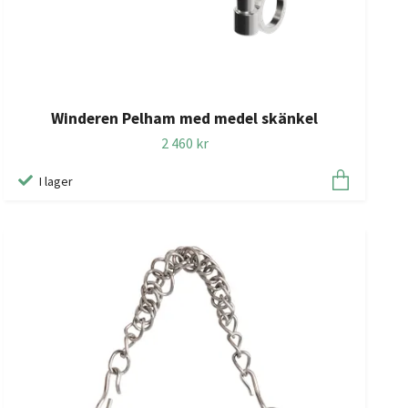
Winderen Pelham med medel skänkel
2 460 kr
I lager