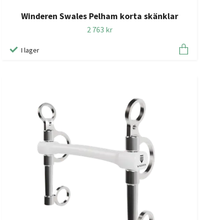
Winderen Swales Pelham korta skänklar
2 763 kr
I lager