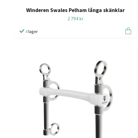
Winderen Swales Pelham långa skänklar
2 794 kr
I lager