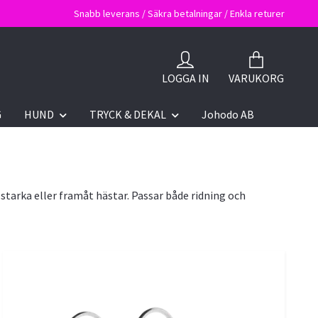
Snabb leverans / Säkra betalningar / Enkla returer
LOGGA IN
VARUKORG
G
HUND
TRYCK & DEKAL
Johodo AB
tarka eller framåt hästar. Passar både ridning och