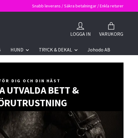
Snabb leverans / Säkra betalningar / Enkla returer
LOGGA IN
VARUKORG
G
HUND
TRYCK & DEKAL
Johodo AB
FÖR DIG OCH DIN HÄST
A UTVALDA BETT &
ÖRUTRUSTNING