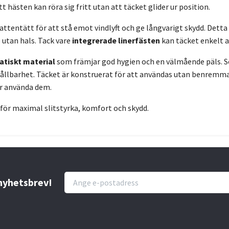
att hästen kan röra sig fritt utan att täcket glider ur position.
attentätt för att stå emot vindlyft och ge långvarigt skydd. Detta
e utan hals. Tack vare
integrerade linerfästen
kan täcket enkelt a
tatiskt material
som främjar god hygien och en välmående päls. So
hållbarhet. Täcket är konstruerat för att användas utan benremmar
r använda dem.
för maximal slitstyrka, komfort och skydd.
 nyhetsbrev!