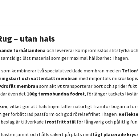
Rug – utan hals
vande förhållandena
och levererar kompromisslös slitstyrka och 
n samtidigt lätt material som ger maximal hållbarhet i hagen.
i
som kombinerar två specialutvecklade membran med en
Teflon
ningsbart och vattentätt membran
med miljontals mikroskopis
ydrofilt membran
som aktivt transporterar bort och sprider fukt 
dar även det
100g termobundna fodret
, förlänger täckets livsl
ken
, vilket gör att halslinjen faller naturligt framför bogarna f
 ger förbättrad passform och god rörelsefrihet i hagen.
Reflekte
beslag är tillverkade i
rostfritt stål
för långvarig och pålitlig fun
hästen jämnt och hålls säkert på plats med
lågt placerade krys