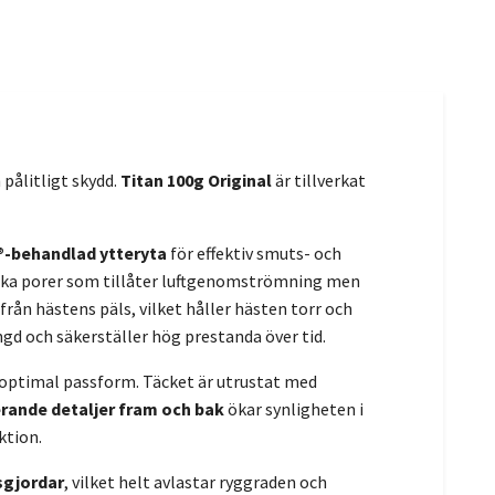
pålitligt skydd.
Titan 100g Original
är tillverkat
®-behandlad ytteryta
för effektiv smuts- och
ka porer som tillåter luftgenomströmning men
från hästens päls, vilket håller hästen torr och
ängd och säkerställer hög prestanda över tid.
ör optimal passform. Täcket är utrustat med
rande detaljer fram och bak
ökar synligheten i
ktion.
sgjordar
, vilket helt avlastar ryggraden och