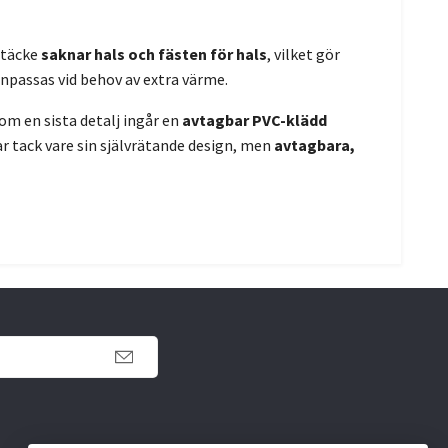
 täcke
saknar hals och fästen för hals
, vilket gör
npassas vid behov av extra värme.
m en sista detalj ingår en
avtagbar PVC-klädd
 tack vare sin självrätande design, men
avtagbara,