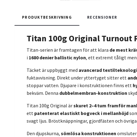
PRODUKTBESKRIVNING
RECENSIONER
Titan 100g Original Turnout 
Titan-serien är framtagen för att klara
de mest krä
i
1680 denier ballistic nylon
, ett extremt tåligt me
Täcket är uppbyggt med
avancerad textilteknolog
fuktavvisning. Direkt under yttertyget sitter ett
and
stoppar vatten. Djupare i konstruktionen finns ett
h
bekväm. Denna
dubbelmembran-konstruktion
skyd
Titan 100g Original är
skuret 2–4 tum framför man
ett
patenterat elastiskt bogveck i mellanhöjd
som
svagt ljus. Bröstknäppningar, gjordfästen och övriga 
Den djupskurna,
sömlösa konstruktionen
omsluter 