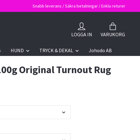
Snabb leverans / Säkra betalningar / Enkla returer
LOGGA IN
VARUKORG
G
HUND
TRYCK & DEKAL
Johodo AB
100g Original Turnout Rug