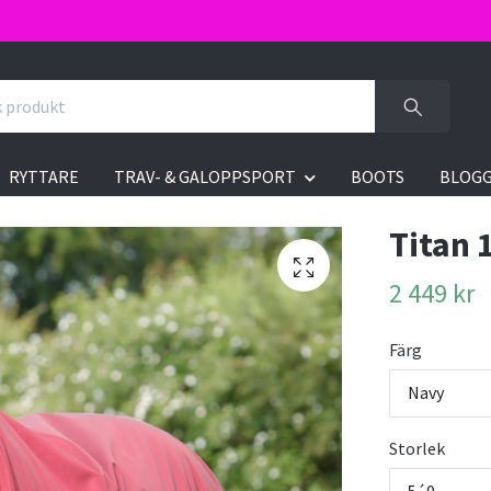
RYTTARE
TRAV- & GALOPPSPORT
BOOTS
BLOG
Titan 
2 449 kr
Färg
Navy
Storlek
5´0