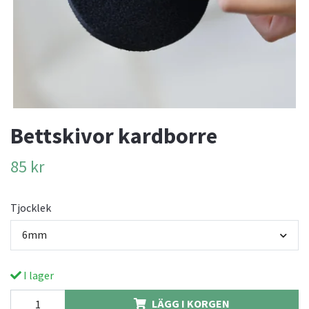
Bettskivor kardborre
85 kr
Tjocklek
6mm
I lager
LÄGG I KORGEN