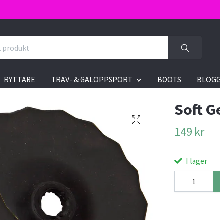
RYTTARE
TRAV- & GALOPPSPORT
BOOTS
BLOG
Soft G
149 kr
I lager