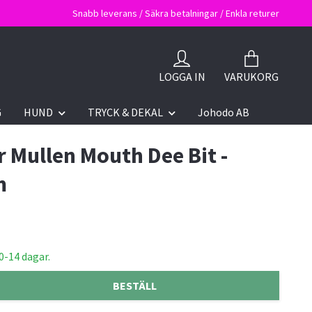
Snabb leverans / Säkra betalningar / Enkla returer
LOGGA IN
VARUKORG
G
HUND
TRYCK & DEKAL
Johodo AB
 Mullen Mouth Dee Bit -
m
0-14 dagar.
BESTÄLL