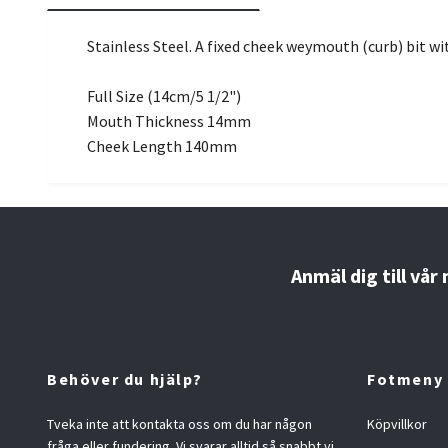
Stainless Steel. A fixed cheek weymouth (curb) bit 
Full Size (14cm/5 1/2")
Mouth Thickness 14mm
Cheek Length 140mm
Anmäl dig till vår
Behöver du hjälp?
Fotmeny
Tveka inte att kontakta oss om du har någon
Köpvillkor
fråga eller fundering. Vi svarar alltid så snabbt vi