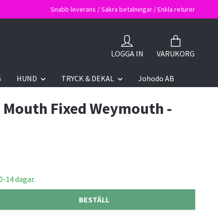
Snabb leverans / Säkra betalningar / Enkla returer
LOGGA IN
VARUKORG
G
HUND
TRYCK & DEKAL
Johodo AB
 Mouth Fixed Weymouth -
0-14 dagar.
BESTÄLL