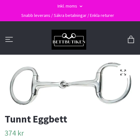
Inkl. moms
Snabb leverans / Säkra betalningar / Enkla returer
Tunnt Eggbett
374 kr