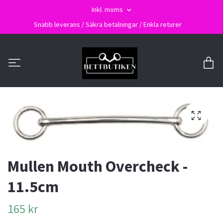
Inkl. moms
Snabb leverans / Säkra betalningar / Enkla returer
Mullen Mouth Overcheck -
11.5cm
165 kr