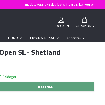
Snabb leverans / Säkra betalningar / Enkla returer
LOGGA IN
VARUKORG
G
HUND
TRYCK & DEKAL
Johodo AB
 Open SL - Shetland
0-14 dagar.
BESTÄLL