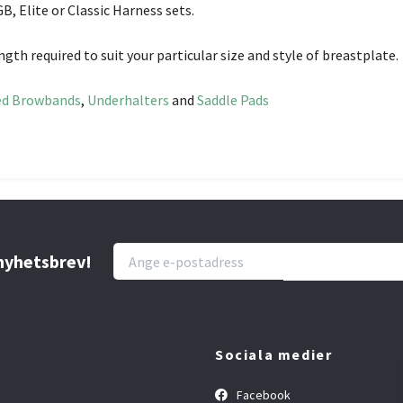
, Elite or Classic Harness sets.
ngth required to suit your particular size and style of breastplate.
ed Browbands
,
Underhalters
and
Saddle Pads
 nyhetsbrev!
Sociala medier
Facebook