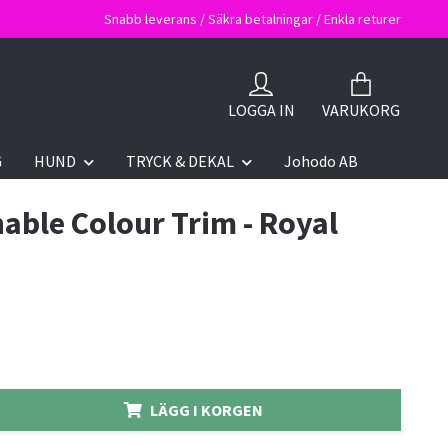
Snabb leverans / Säkra betalningar / Enkla returer
LOGGA IN
VARUKORG
G
HUND
TRYCK & DEKAL
Johodo AB
able Colour Trim - Royal
LÄGG I KORGEN