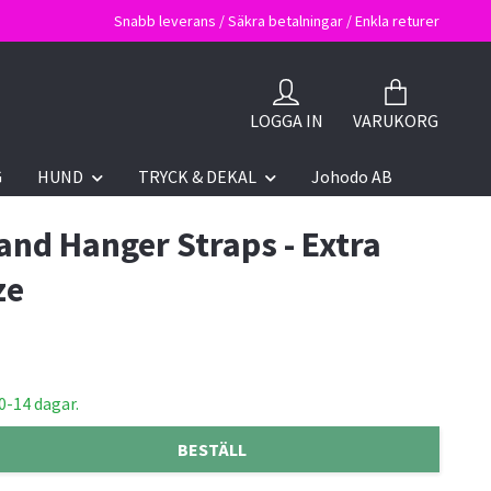
Snabb leverans / Säkra betalningar / Enkla returer
LOGGA IN
VARUKORG
G
HUND
TRYCK & DEKAL
Johodo AB
nd Hanger Straps - Extra
ze
0-14 dagar.
BESTÄLL