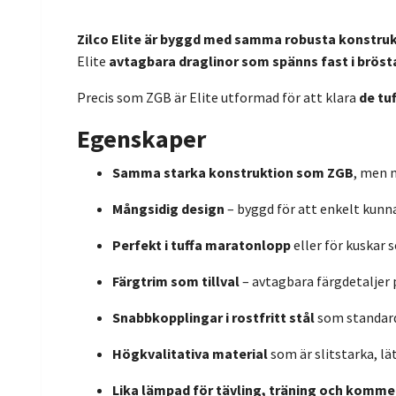
Zilco Elite är byggd med samma robusta konstru
Elite
avtagbara draglinor som spänns fast i brösta
Precis som ZGB är Elite utformad för att klara
de tu
Egenskaper
Samma starka konstruktion som ZGB
, men m
Mångsidig design
– byggd för att enkelt kunna
Perfekt i tuffa maratonlopp
eller för kuskar 
Färgtrim som tillval
– avtagbara färgdetaljer
Snabbkopplingar i rostfritt stål
som standard
Högkvalitativa material
som är slitstarka, lä
Lika lämpad för tävling, träning och kommer