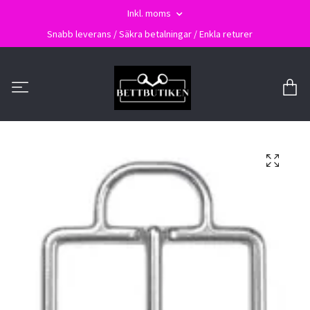
Inkl. moms
Snabb leverans / Säkra betalningar / Enkla returer